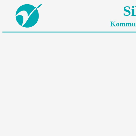
S
Kommuni